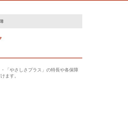
障
ク
」・「やさしさプラス」の特長や各保障
だけます。