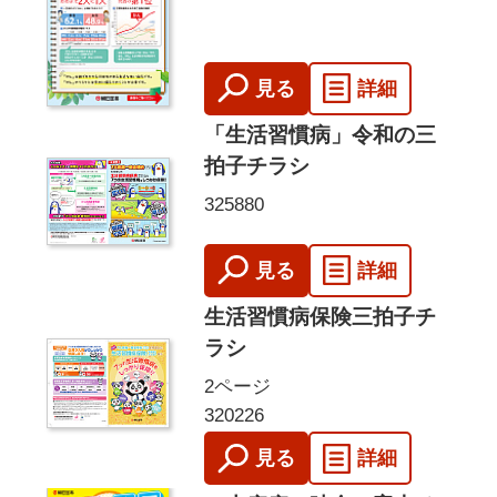
見る
詳細
「生活習慣病」令和の三
拍子チラシ
325880
見る
詳細
生活習慣病保険三拍子チ
ラシ
2ページ
320226
見る
詳細