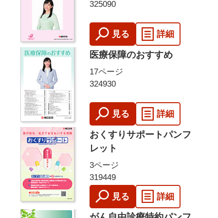
325090
見る
詳細
医療保障のおすすめ
17ページ
324930
見る
詳細
おくすりサポートパンフ
レット
3ページ
319449
見る
詳細
がん自由診療特約パンフ