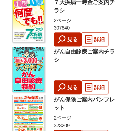
７大疾病一時金ご案内チ
ラシ
2ページ
307840
見る
詳細
がん自由診療ご案内チラ
シ
見る
詳細
がん保険ご案内パンフレ
ット
2ページ
323209