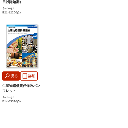
日以降始期）
５ページ
E21-12260(2)
見る
詳細
生産物賠償責任保険パン
フレット
９ページ
E14-85310(5)