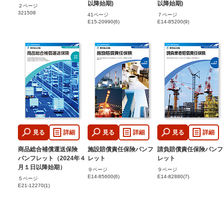
以降始期)
以降始期)
２ページ
321508
41ページ
７ページ
E15-20990(6)
E14-85200(9)
見る
詳細
見る
詳細
見る
詳細
商品総合補償運送保険
施設賠償責任保険パンフ
請負賠償責任保険パンフ
パンフレット（2024年４
レット
レット
月１日以降始期）
９ページ
９ページ
E14-85600(6)
E14-82880(7)
５ページ
E21-12270(1)